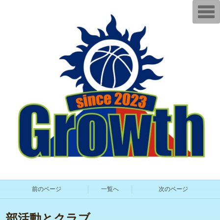
T
o
g
g
l
e
n
a
v
i
g
a
t
i
o
n
前のページ
一覧へ
次のページ
部活動とクラブ