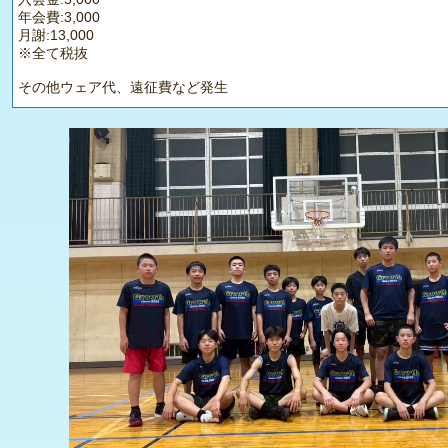
年会費:3,000
月謝:13,000
※全て税抜
その他ウェア代、遠征費など発生